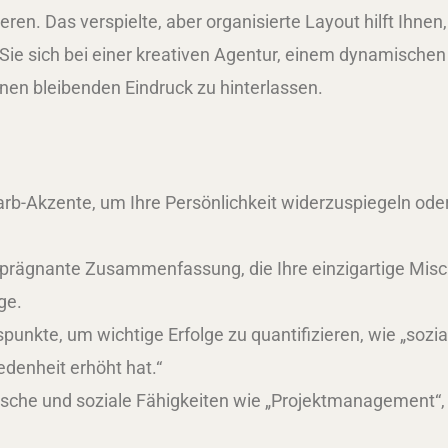
ren. Das verspielte, aber organisierte Layout hilft Ihne
ie sich bei einer kreativen Agentur, einem dynamischen S
inen bleibenden Eindruck zu hinterlassen.
arb-Akzente, um Ihre Persönlichkeit widerzuspiegeln od
prägnante Zusammenfassung, die Ihre einzigartige Mischu
ge.
unkte, um wichtige Erfolge zu quantifizieren, wie „soz
edenheit erhöht hat.“
nische und soziale Fähigkeiten wie „Projektmanagement“,