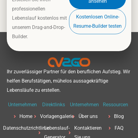
ansehen
professionellen
Kostenlosen Online-
Lebenslauf kostenlos mit
Resume-Builder testen
unserem Drag-and-Drop-
Builder.
Ihr zuverlässiger Partner für den beruflichen Aufstieg. Wir
helfen Berufstätigen, mühelos aussagekräftige
Lebensläufe zu erstellen.
Unternehmen
Direktlinks
Unternehmen
Ressourcen
Home
Vorlagengalerie
Über uns
Blog
Datenschutzrichtlinie
Lebenslauf-
Kontaktieren
FAQ
Generator
Sie uns