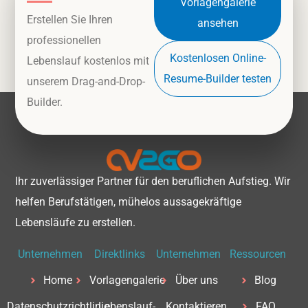
Vorlagengalerie
Erstellen Sie Ihren
ansehen
professionellen
Kostenlosen Online-
Lebenslauf kostenlos mit
Resume-Builder testen
unserem Drag-and-Drop-
Builder.
Ihr zuverlässiger Partner für den beruflichen Aufstieg. Wir
helfen Berufstätigen, mühelos aussagekräftige
Lebensläufe zu erstellen.
Unternehmen
Direktlinks
Unternehmen
Ressourcen
Home
Vorlagengalerie
Über uns
Blog
Datenschutzrichtlinie
Lebenslauf-
Kontaktieren
FAQ