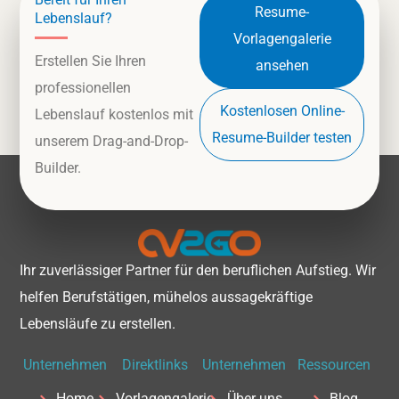
Resume-
Lebenslauf?
Vorlagengalerie
Erstellen Sie Ihren
ansehen
professionellen
Kostenlosen Online-
Lebenslauf kostenlos mit
Resume-Builder testen
unserem Drag-and-Drop-
Builder.
Ihr zuverlässiger Partner für den beruflichen Aufstieg. Wir
helfen Berufstätigen, mühelos aussagekräftige
Lebensläufe zu erstellen.
Unternehmen
Direktlinks
Unternehmen
Ressourcen
Home
Vorlagengalerie
Über uns
Blog