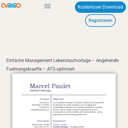
Zum
Kostenloser Download
Inhalt
Registrieren
springen
Einfache Management Lebenslaufvorlage – Angehende
Fuehrungskraefte – ATS-optimiert