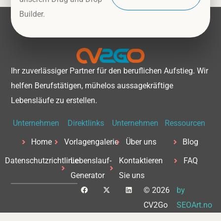
Builder.
Ihr zuverlässiger Partner für den beruflichen Aufstieg. Wir
helfen Berufstätigen, mühelos aussagekräftige
Lebensläufe zu erstellen.
Unternehmen
Direktlinks
Unternehmen
Ressourcen
Home
Vorlagengalerie
Über uns
Blog
Datenschutzrichtlinie
Lebenslauf-
Kontaktieren
FAQ
Generator
Sie uns
F
X
L
© 2026
by
a
-
i
c
t
n
CV2Go
SEOArt.no
e
w
k
b
i
e
o
t
d