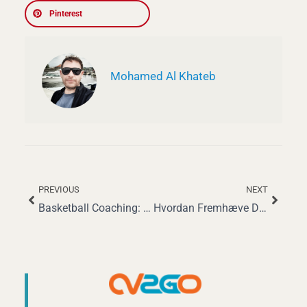
Pinterest
Mohamed Al Khateb
PREVIOUS
NEXT
Tidligere
Næst
Basketball Coaching: Roller, Lønninger og Karriereindsigt
Hvordan Fremhæve Dine Lagerarbejderopgaver og Kompetencer på Dit CV