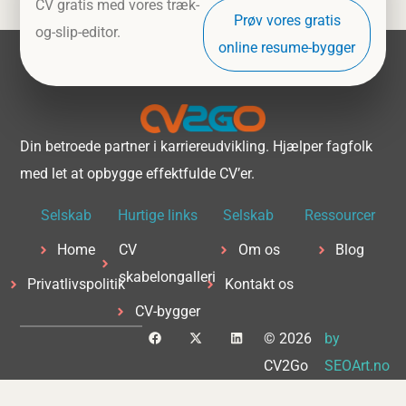
CV gratis med vores træk-
Prøv vores gratis
og-slip-editor.
online resume-bygger
Din betroede partner i karriereudvikling. Hjælper fagfolk
med let at opbygge effektfulde CV’er.
Selskab
Hurtige links
Selskab
Ressourcer
Home
CV
Om os
Blog
skabelongalleri
Privatlivspolitik
Kontakt os
CV-bygger
F
X
L
© 2026
by
a
-
i
c
t
n
CV2Go
SEOArt.no
e
w
k
b
i
e
o
t
d