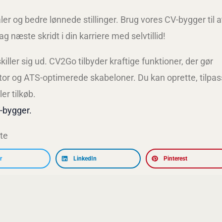
er og bedre lønnede stillinger. Brug vores CV-bygger til a
ag næste skridt i din karriere med selvtillid!
killer sig ud. CV2Go tilbyder kraftige funktioner, der gør
itor og ATS-optimerede skabeloner. Du kan oprette, tilpa
er tilkøb.
-bygger.
te
r
LinkedIn
Pinterest