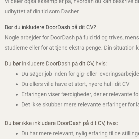
Vi deler også eksempler på, hvordan du kan beskrive d
udbyttet af din tid som Dasher.
Bør du inkludere DoorDash på dit CV?
Nogle arbejder for DoorDash på fuld tid og trives, me
studierne eller for at tjene ekstra penge. Din situati
Du bør inkludere DoorDash på dit CV, hvis:
Du søger job inden for gig- eller leveringsarbejd
Du ellers ville have et stort, nyere hul i dit CV
Erfaringen viser færdigheder, der er relevante fo
Det ikke skubber mere relevante erfaringer for l
Du bør ikke inkludere DoorDash på dit CV, hvis:
Du har mere relevant, nylig erfaring til de stillin