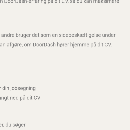
in DoorDash-erfaring på dit CV, så du kan maksimere
ns andre bruger det som en sidebeskæftigelse under
on kan afgøre, om DoorDash hører hjemme på dit CV.
e
r din jobsøgning
angt ned på dit CV
ger, du søger