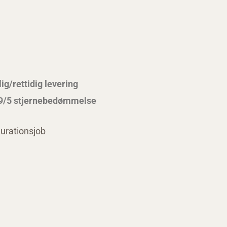
lig/rettidig levering
,9/5 stjernebedømmelse
urationsjob