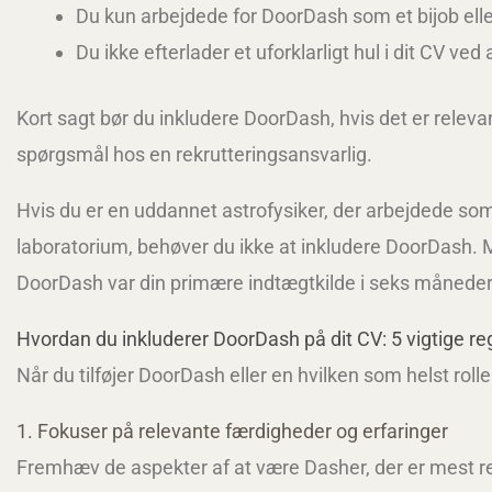
Du kun arbejdede for DoorDash som et bijob eller
Du ikke efterlader et uforklarligt hul i dit CV ved
Kort sagt bør du inkludere DoorDash, hvis det er relevant 
spørgsmål hos en rekrutteringsansvarlig.
Hvis du er en uddannet astrofysiker, der arbejdede som 
laboratorium, behøver du ikke at inkludere DoorDash. M
DoorDash var din primære indtægtkilde i seks måneder,
Hvordan du inkluderer DoorDash på dit CV: 5 vigtige re
Når du tilføjer DoorDash eller en hvilken som helst rolle 
1. Fokuser på relevante færdigheder og erfaringer
Fremhæv de aspekter af at være Dasher, der er mest re