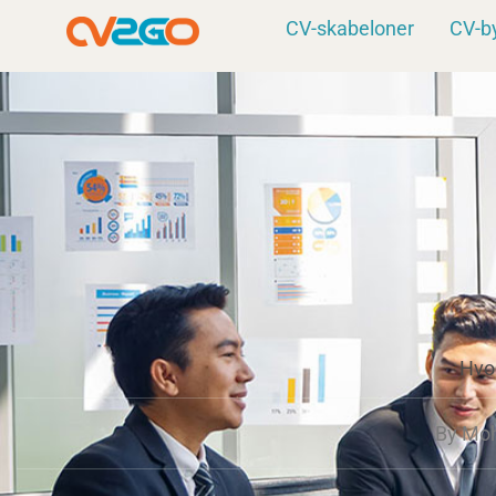
Gå
CV-skabeloner
CV-b
til
indholdet
Hvor
By
Moh