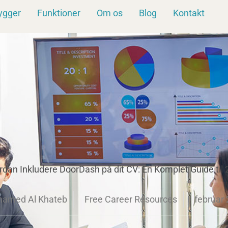
ygger
Funktioner
Om os
Blog
Kontakt
dan Inkludere DoorDash på dit CV: En Komplet Guide til
amed Al Khateb
Free Career Resources
februar 