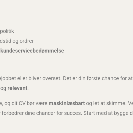
olitik
dstid og ordrer
5 kundeservicebedømmelse
bbet eller bliver overset. Det er din første chance for at
og
relevant
.
e, og dit CV bør være
maskinlæsbart
og let at skimme. V
er forbedrer dine chancer for succes. Start med at bygge d