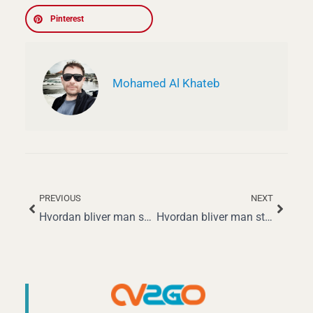
Pinterest
Mohamed Al Khateb
PREVIOUS
NEXT
Tidligere
Næst
Hvordan bliver man sygeplejerske med specialisering: En komplet guide
Hvordan bliver man stewardesse? Din komplette karriereguide