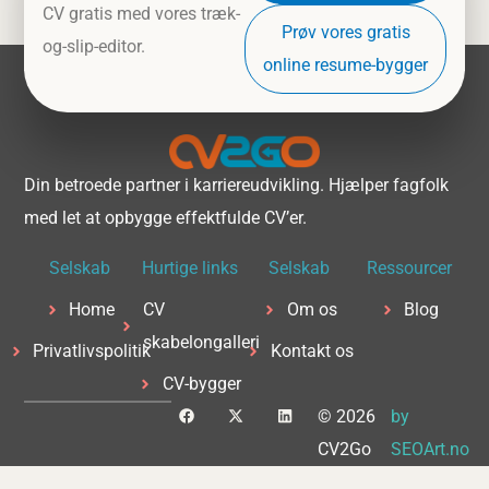
CV gratis med vores træk-
Prøv vores gratis
og-slip-editor.
online resume-bygger
Din betroede partner i karriereudvikling. Hjælper fagfolk
med let at opbygge effektfulde CV’er.
Selskab
Hurtige links
Selskab
Ressourcer
Home
CV
Om os
Blog
skabelongalleri
Privatlivspolitik
Kontakt os
CV-bygger
F
X
L
© 2026
by
a
-
i
c
t
n
CV2Go
SEOArt.no
e
w
k
b
i
e
o
t
d