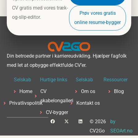
CV gratis med vores træk-
Prøv vores gratis
og-slip-editor.
online resume-bygger
Din betroede partner i karriereudvikling. Hjælper fagfolk
med let at opbygge effektfulde CV’er.
Selskab
Hurtige links
Selskab
Ressourcer
Home
CV
Om os
Blog
skabelongalleri
Privatlivspolitik
Kontakt os
CV-bygger
F
X
L
© 2026
by
a
-
i
c
t
n
CV2Go
SEOArt.no
e
w
k
b
i
e