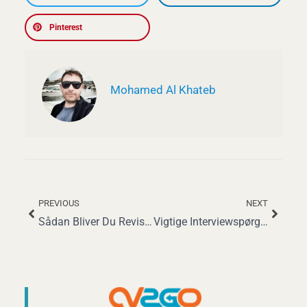
Pinterest
Mohamed Al Khateb
PREVIOUS
NEXT
Tidligere
Næst
Sådan Bliver Du Revisor: En Komplet Guide
Vigtige Interviewspørgsmål for Business Coaches