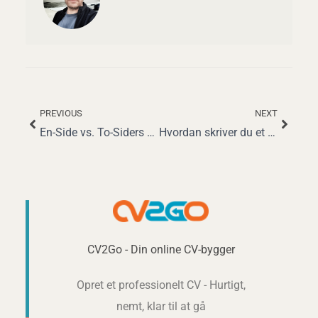
PREVIOUS
NEXT
Tidligere
Næst
En-Side vs. To-Siders CV: Hvilken Passer Bedst til Dig?
Hvordan skriver du et forsknings-CV, der bliver bemærket
CV2Go - Din online CV-bygger
Opret et professionelt CV - Hurtigt,
nemt, klar til at gå