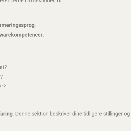
tencerne i to sektioner, fx:
mmeringssprog
.
twarekompetencer
.
et?
r?
er?
faring
. Denne sektion beskriver dine tidligere stillinger og