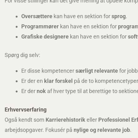
For visse stillinger kan det give mening at opdele kompe
Oversættere
kan have en sektion for
sprog
.
Programmører
kan have en sektion for
progra
Grafiske designere
kan have en sektion for
sof
Spørg dig selv:
Er disse kompetencer
særligt relevante
for jobb
Er der en
klar forskel
på de to kompetencetype
Er der
nok
af hver type til at berettige to sektion
Erhvervserfaring
Også kendt som
Karrierehistorik
eller
Professionel Er
arbejdsopgaver. Fokusér på
nylige og relevante job
.