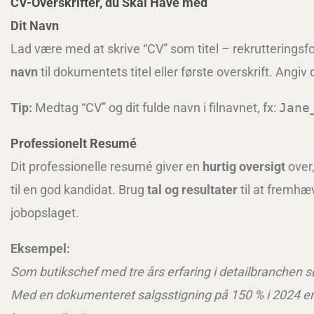
CV-Overskrifter, du Skal Have med
Dit Navn
Lad være med at skrive “CV” som titel – rekrutteringsfol
navn
til dokumentets titel eller første overskrift. Angiv
Tip:
Medtag “CV” og dit fulde navn i filnavnet, fx:
Jane
Professionelt Resumé
Dit professionelle resumé giver en
hurtig oversigt
over,
til en god kandidat. Brug
tal og resultater
til at fremhæ
jobopslaget.
Eksempel:
Som butikschef med tre års erfaring i detailbranchen s
Med en dokumenteret salgsstigning på 150 % i 2024 e