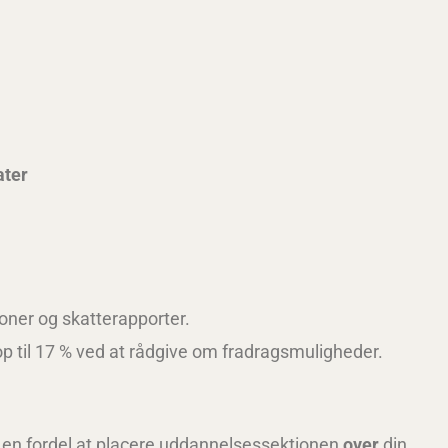
ater
ioner og skatterapporter.
p til 17 % ved at rådgive om fradragsmuligheder.
e en fordel at placere uddannelsessektionen
over
din