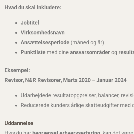
Hvad du skal inkludere:
Jobtitel
Virksomhedsnavn
Ansættelsesperiode
(måned og år)
Punktliste
med dine
ansvarsområder
og
result
Eksempel:
Revisor, N&R Revisorer, Marts 2020 – Januar 2024
Udarbejdede resultatopgørelser, balancer, revis
Reducerede kunders årlige skatteudgifter med o
Uddannelse
Hvis du har
begrænset erhvervserfaring
, kan det vær