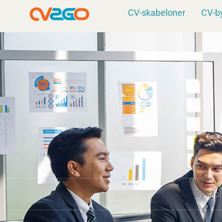
Gå
CV-skabeloner
CV-b
til
indholdet
By
Moh