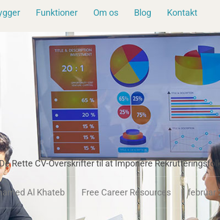
ygger
Funktioner
Om os
Blog
Kontakt
De Rette CV-Overskrifter til at Imponere Rekrutteringsfol
amed Al Khateb
Free Career Resources
februar 