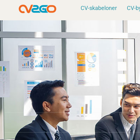
Gå
CV-skabeloner
CV-b
til
indholdet
By
Moh