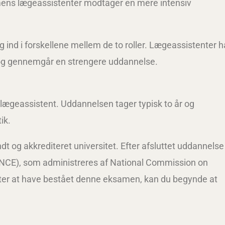
, mens lægeassistenter modtager en mere intensiv
ig ind i forskellene mellem de to roller. Lægeassistenter h
r og gennemgår en strengere uddannelse.
e lægeassistent. Uddannelsen tager typisk to år og
ik.
dt og akkrediteret universitet. Efter afsluttet uddannelse
ANCE), som administreres af National Commission on
efter at have bestået denne eksamen, kan du begynde at