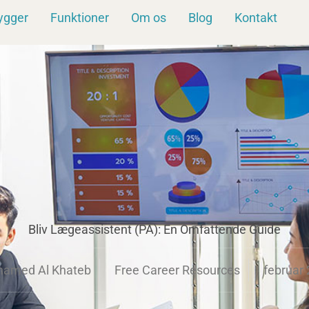
ygger
Funktioner
Om os
Blog
Kontakt
Bliv Lægeassistent (PA): En Omfattende Guide
amed Al Khateb
Free Career Resources
februar 