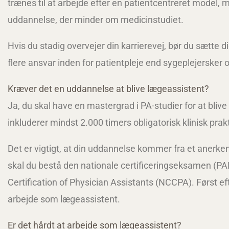
trænes til at arbejde efter en patientcentreret model
uddannelse, der minder om medicinstudiet.
Hvis du stadig overvejer din karrierevej, bør du sætte d
flere ansvar inden for patientpleje end sygeplejerske
Kræver det en uddannelse at blive lægeassistent?
Ja, du skal have en mastergrad i PA-studier for at bliv
inkluderer mindst 2.000 timers obligatorisk klinisk prakt
Det er vigtigt, at din uddannelse kommer fra et anerken
skal du bestå den nationale certificeringseksamen (P
Certification of Physician Assistants (NCCPA). Først 
arbejde som lægeassistent.
Er det hårdt at arbejde som lægeassistent?