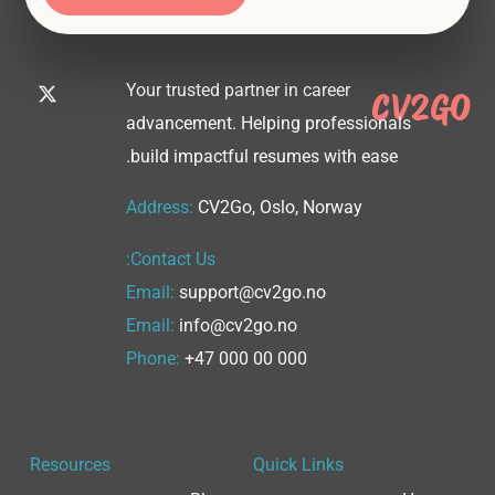
X
I
I
I
I
Your trusted partner in career
CV2GO
c
-
c
c
c
o
t
o
o
o
advancement. Helping professionals
w
n
n
n
n
build impactful resumes with ease.
-
i
-
-
-
t
i
y
f
l
n
t
o
a
i
Address:
CV2Go, Oslo, Norway
e
s
u
n
c
r
t
t
e
k
Contact Us:
a
u
e
b
g
b
d
o
Email:
support@cv2go.no
r
e
o
i
a
-
n
k
Email:
info@cv2go.no
m
v
Phone:
+47 000 00 000
-
1
Resources
Quick Links